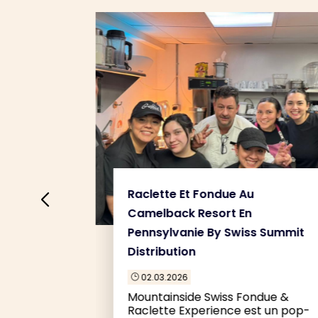
e La Vraie
Raclette Et Fondue Au
sse Et En
Camelback Resort En
Pennsylvanie By Swiss Summit
Distribution
pose une
02.03.2026
}
e autour
Mountainside Swiss Fondue &
Raclette Experience est un pop-