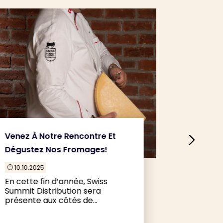
Venez À Notre Rencontre Et
Interview
Dégustez Nos Fromages!
Gerspach
L’enjeu 
10.10.2025
}
En cette fin d’année, Swiss
10.10.202
}
Summit Distribution sera
Olivier G
présente aux côtés de…
de Swiss 
répond au