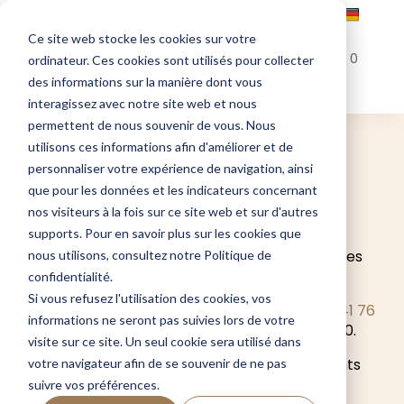
MON COMPTE
|
Ce site web stocke les cookies sur votre
0
ordinateur. Ces cookies sont utilisés pour collecter
des informations sur la manière dont vous
interagissez avec notre site web et nous
permettent de nous souvenir de vous. Nous
utilisons ces informations afin d'améliorer et de
Swiss Summit
personnaliser votre expérience de navigation, ainsi
que pour les données et les indicateurs concernant
Distribution
nos visiteurs à la fois sur ce site web et sur d'autres
supports. Pour en savoir plus sur les cookies que
Contactez-nous au moyen du formulaire de
contact ci-joint, nous vous répondrons dans les
nous utilisons, consultez notre Politique de
meilleurs délais.
confidentialité.
Si vous refusez l'utilisation des cookies, vos
Vous pouvez également nous atteindre au
+41 76
informations ne seront pas suivies lors de votre
335 16 64
du lundi au vendredi de 8h00 à 17h00.
visite sur ce site. Un seul cookie sera utilisé dans
Retrouvez nos fondues chez nos commerçants
votre navigateur afin de se souvenir de ne pas
et HORECA
partenaires
!
suivre vos préférences.